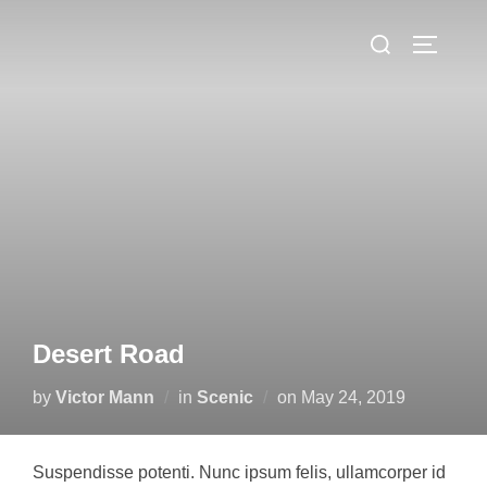
Skip
Search
to
TOGGLE
for:
content
Desert Road
Posted
by
Victor Mann
in
Scenic
on
May 24, 2019
on
Suspendisse potenti. Nunc ipsum felis, ullamcorper id